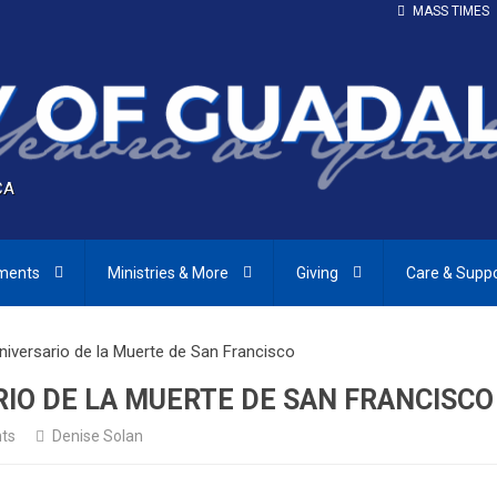
MASS TIMES
CA
ments
Ministries & More
Giving
Care & Supp
niversario de la Muerte de San Francisco
RIO DE LA MUERTE DE SAN FRANCISCO
ts
Denise Solan